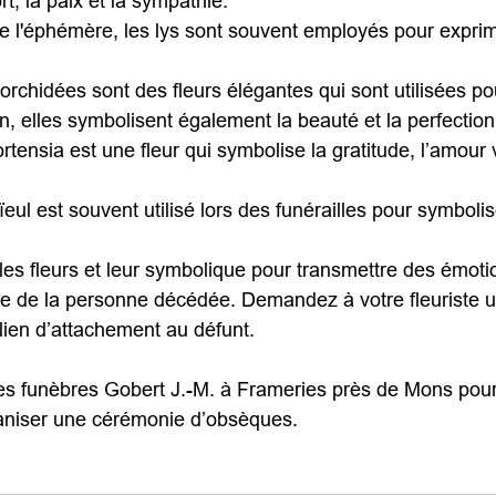
rt, la paix et la sympathie.
 de l'éphémère, les lys sont souvent employés pour exprim
es orchidées sont des fleurs élégantes qui sont utilisées po
on, elles symbolisent également la beauté et la perfection
’hortensia est une fleur qui symbolise la gratitude, l’amour v
glaïeul est souvent utilisé lors des funérailles pour symbolis
 les fleurs et leur symbolique pour transmettre des émot
re de la personne décédée. Demandez à votre fleuriste 
 lien d’attachement au défunt.
s funèbres Gobert J.-M. à Frameries près de Mons pour
niser une cérémonie d’obsèques.