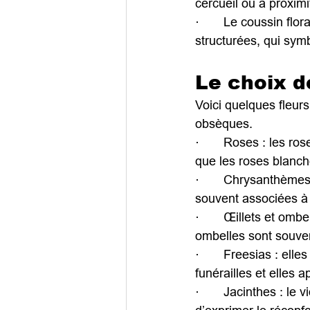
cercueil ou à proximi
·       Le coussin fl
structurées, qui symb
Le choix d
Voici quelques fleu
obsèques.
·       Roses : les ro
que les roses blanch
·       Chrysanthème
souvent associées à l
·       Œillets et omb
ombelles sont souvent
·       Freesias : ell
funérailles et elles 
·       Jacinthes : le