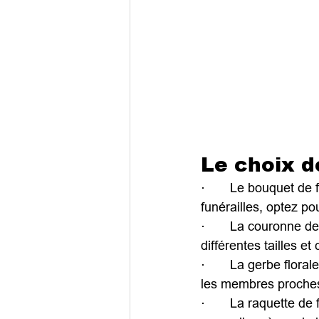
Le choix d
·       Le bouquet de
funérailles, optez p
·       La couronne d
différentes tailles e
·       La gerbe flor
les membres proches 
·       La raquette de