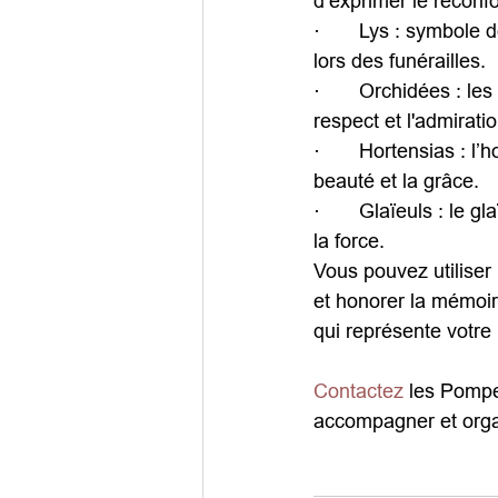
d’exprimer le réconfo
·       Lys : symbole
lors des funérailles.
·       Orchidées : l
respect et l'admirati
·       Hortensias : l
beauté et la grâce.
·       Glaïeuls : le 
la force.
Vous pouvez utiliser
et honorer la mémoi
qui représente votre
Contactez
 les Pompe
accompagner et orga