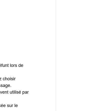
funt lors de 
 choisir 
ssage.
ent utilisé par 
cée sur le 