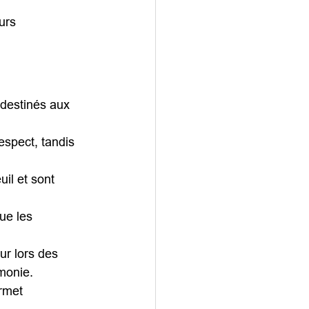
urs 
destinés aux 
respect, tandis 
il et sont 
que les 
ur lors des 
émonie.
ermet 