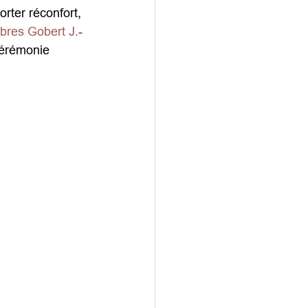
rter réconfort, 
res Gobert J.-
cérémonie 