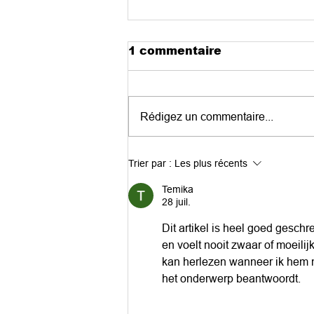
1 commentaire
Rédigez un commentaire...
Pourquoi choisir la
Trier par :
Les plus récents
crémation ?
Temika
28 juil.
Dit artikel is heel goed geschr
en voelt nooit zwaar of moeili
kan herlezen wanneer ik hem n
het onderwerp beantwoordt.