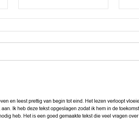
Comment choisir un
Com
cercueil adapté ?
funé
per
even en leest prettig van begin tot eind. Het lezen verloopt vloei
jk aan. Ik heb deze tekst opgeslagen zodat ik hem in de toekomst
odig heb. Het is een goed gemaakte tekst die veel vragen over